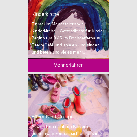
Kinderkirche
Einmal im Monat feiern wir
Kinderkirche - Gottesdienst für Kinder.
Beginn um 9.45 im Bonhoefferhaus,
Eltern-Café und spielen und singen
und beten und vieles mehr...
Mehr erfahren
Eltern-Kind-Gruppe
Auch Eltern mit ihren Kindern
gemeinsam können sich bei uns in St.