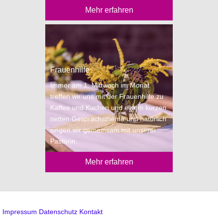
Mehr erfahren
Frauenhilfe
Immer am 1. Mittwoch im Monat
treffen wir uns mit der Frauenhilfe zu
Kaffee und Kuchen und einem kurzen
netten Gesprächsthema und natürlich
singen wir gemeinsam mit unserer
Pastorin.
Mehr erfahren
Impressum
Datenschutz
Kontakt