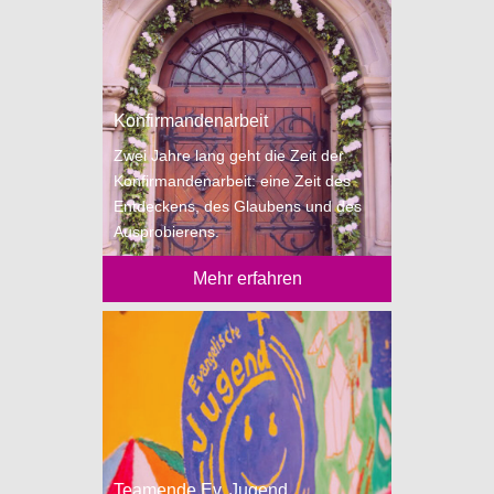
Konfirmandenarbeit
Zwei Jahre lang geht die Zeit der
Konfirmandenarbeit: eine Zeit des
Entdeckens, des Glaubens und des
Ausprobierens.
Mehr erfahren
Teamende Ev. Jugend