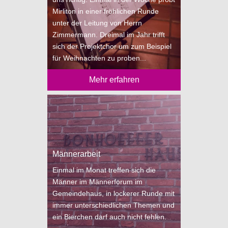
Mirliton in einer fröhlichen Runde
unter der Leitung von Herrn
Zimmermann. Dreimal im Jahr trifft
sich der Projektchor um zum Beispiel
für Weihnachten zu proben...
Mehr erfahren
Männerarbeit
Einmal im Monat treffen sich die
Männer im Männerforum im
Gemeindehaus, in lockerer Runde mit
immer unterschiedlichen Themen und
ein Bierchen darf auch nicht fehlen.