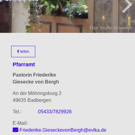
Foto: Brigitte Schwietert
teilen
Pfarramt
Pastorin
Friederike
Giesecke von Bergh
An der Möhringsburg 2
49635 Badbergen
Tel.:
05433/7829926
E-Mail:
Friederike.GieseckevonBergh@evlka.de