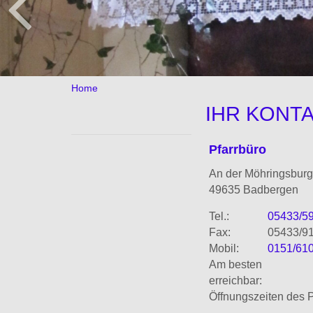
Home
IHR KONTA
Pfarrbüro
An der Möhringsburg
49635 Badbergen
Tel.:
05433/5
Fax:
05433/9
Mobil:
0151/61
Am besten
erreichbar:
Öffnungszeiten des P